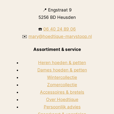
📍 Engstraat 9
5256 BD Heusden
☎️
06 40 24 89 06
✉️
mary@hoedtique-marystoop.nl
Assortiment & service
Heren hoeden & petten
Dames hoeden & petten
Wintercollectie
Zomercollectie
Accessoires & bretels
Over Hoedtique
Persoonlijk advies